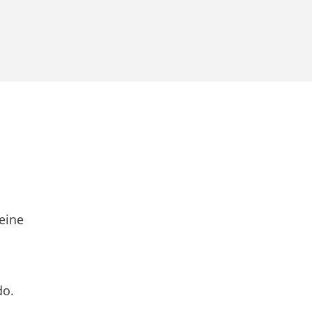
eine
do.