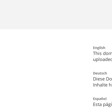
English
This dom
uploaded
Deutsch
Diese Do
Inhalte h
Español
Esta pág